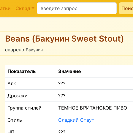
атьи
Склад
Пои
Beans (Бакунин Sweet Stout)
сварено
Бакунин
Показатель
Значение
Алк
???
Дрожжи
???
Группа стилей
ТЕМНОЕ БРИТАНСКОЕ ПИВО
Стиль
Сладкий Стаут
НП
???