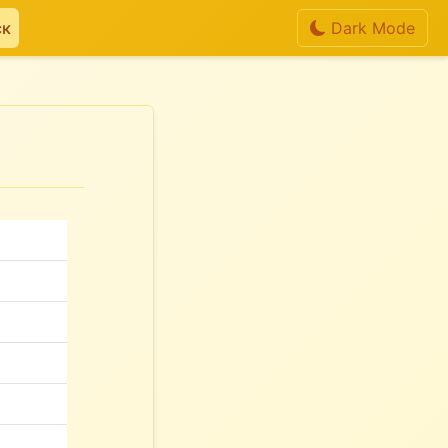
ск
Dark Mode