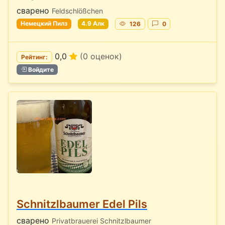
сварено
Feldschlößchen
Немецкий Пилз
4.9 Алк
126
0
0,0
(0 оценок)
Рейтинг:
Войдите
Schnitzlbaumer Edel Pils
сварено
Privatbrauerei Schnitzlbaumer