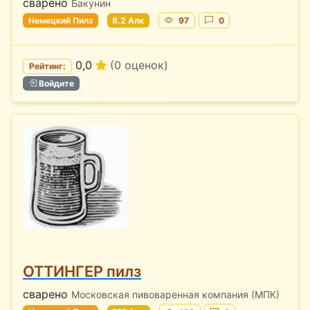
сварено
Бакунин
Немецкий Пилз
8.2 Алк
97
0
0,0
(0 оценок)
Рейтинг:
Войдите
ОТТИНГЕР пилз
сварено
Московская пивоваренная компания (МПК)