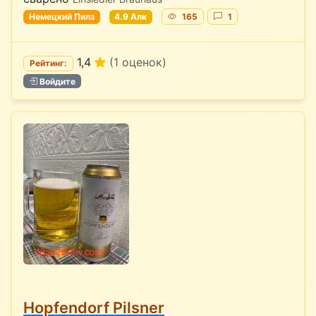
Немецкий Пилз
4.9 Алк
165
1
1,4
(1 оценок)
Рейтинг:
Войдите
Hopfendorf Pilsner