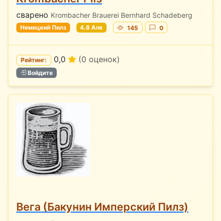
сварено
Krombacher Brauerei Bernhard Schadeberg
Немецкий Пилз
4.8 Алк
145
0
0,0
(0 оценок)
Рейтинг:
Войдите
Вега (Бакунин Имперский Пилз)