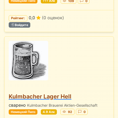
Немецкий Пилз
??? Алк
109
0
0,0
(0 оценок)
Рейтинг:
Войдите
Kulmbacher Lager Hell
сварено
Kulmbacher Brauerei Aktien-Gesellschaft
Немецкий Пилз
4.9 Алк
92
0