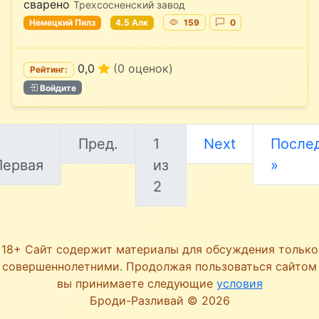
сварено
Трехсосненский завод
Немецкий Пилз
4.5 Алк
159
0
0,0
(0 оценок)
Рейтинг:
Войдите
«
Пред.
1
Next
Послед
Первая
из
»
2
18+ Сайт содержит материалы для обсуждения только
совершеннолетними. Продолжая пользоваться сайтом
вы принимаете следующие
условия
Броди-Разливай © 2026