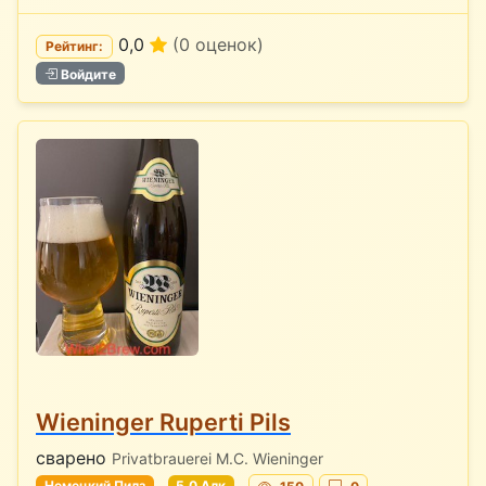
0,0
(0 оценок)
Рейтинг:
Войдите
Wieninger Ruperti Pils
сварено
Privatbrauerei M.C. Wieninger
Немецкий Пилз
5.0 Алк
150
0