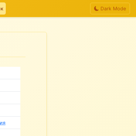
ск
Dark Mode
ия