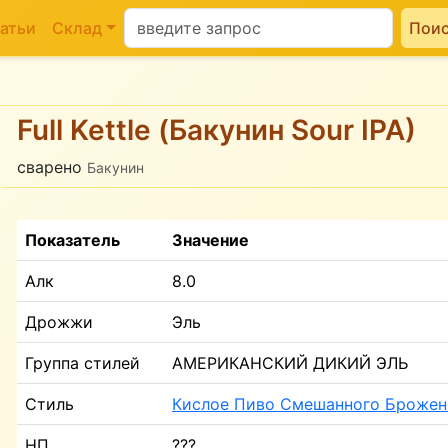
атьи
Склад
Пои
Full Kettle (Бакунин Sour IPA)
сварено
Бакунин
Показатель
Значение
Алк
8.0
Дрожжи
Эль
Группа стилей
АМЕРИКАНСКИЙ ДИКИЙ ЭЛЬ
Стиль
Кислое Пиво Смешанного Брожен
НП
???