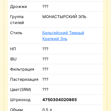
Дрожжи
???
Группа
МОНАСТЫРСКИЙ ЭЛЬ
стилей
Стиль
Бельгийский Темный
Крепкий Эль
НП
???
IBU
???
Фильтрация
???
Пастеризация
???
Цвет(SRM)
???
Штрихкод
4750304020865
Объем
0.5 л