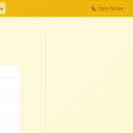
ск
Dark Mode