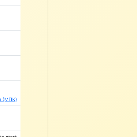
я (МПК)