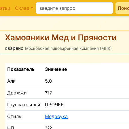
атьи
Склад
Пои
Хамовники Мед и Пряности
сварено
Московская пивоваренная компания (МПК)
Показатель
Значение
Алк
5.0
Дрожжи
???
Группа стилей
ПРОЧЕЕ
Стиль
Медовуха
НП
???