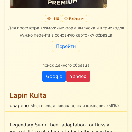
116
Рейтинг:
Для просмотра возможных форм выпуска и штрихкодов
нужно перейти в основную карточку образца
Перейти
поиск данного образца
Google
Yandex
Lapin Kulta
сварено
Московская пивоваренная компания (МПК)
Legendary Suomi beer adaptation for Russia
market. It`s really funny to taste the same beer