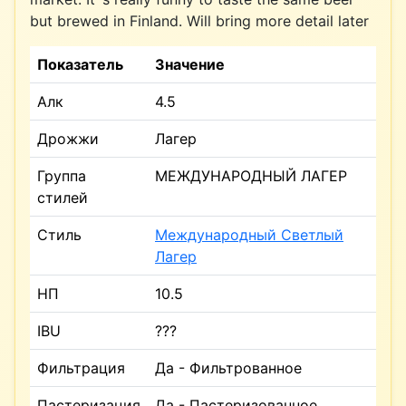
but brewed in Finland. Will bring more detail later
Показатель
Значение
Алк
4.5
Дрожжи
Лагер
Группа
МЕЖДУНАРОДНЫЙ ЛАГЕР
стилей
Стиль
Международный Светлый
Лагер
НП
10.5
IBU
???
Фильтрация
Да - Фильтрованное
Пастеризация
Да - Пастеризованное