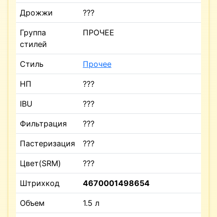
Дрожжи
???
Группа
ПРОЧЕЕ
стилей
Стиль
Прочее
НП
???
IBU
???
Фильтрация
???
Пастеризация
???
Цвет(SRM)
???
Штрихкод
4670001498654
Объем
1.5 л