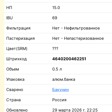
НП
15.0
IBU
69
Фильтрация
Нет - Нефильтрованное
Пастеризация
Нет - Непастеризованное
Цвет(SRM)
???
Штрихкод
4640200462251
Объем
0.5 л
Упаковка
алюм.банка
Сварено
Бакунин
Страна
Россия
Обновлено
29 марта 2026 г. 22:25