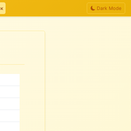
ск
Dark Mode