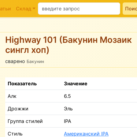
атьи
Склад
Пои
Highway 101 (Бакунин Мозаик
сингл хоп)
сварено
Бакунин
Показатель
Значение
Алк
6.5
Дрожжи
Эль
Группа стилей
IPA
Стиль
Американский IPA