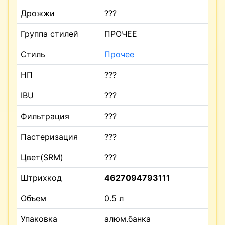
Дрожжи
???
Группа стилей
ПРОЧЕЕ
Стиль
Прочее
НП
???
IBU
???
Фильтрация
???
Пастеризация
???
Цвет(SRM)
???
Штрихкод
4627094793111
Объем
0.5 л
Упаковка
алюм.банка