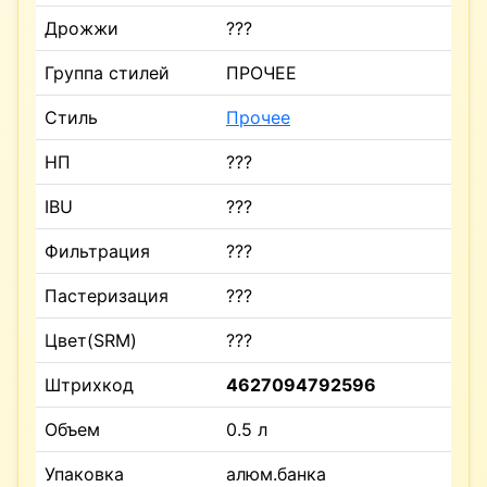
Дрожжи
???
Группа стилей
ПРОЧЕЕ
Стиль
Прочее
НП
???
IBU
???
Фильтрация
???
Пастеризация
???
Цвет(SRM)
???
Штрихкод
4627094792596
Объем
0.5 л
Упаковка
алюм.банка