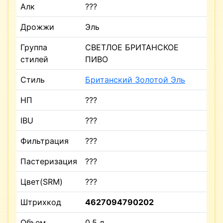
Алк
???
Дрожжи
Эль
Группа
СВЕТЛОЕ БРИТАНСКОЕ
стилей
ПИВО
Стиль
Британский Золотой Эль
НП
???
IBU
???
Фильтрация
???
Пастеризация
???
Цвет(SRM)
???
Штрихкод
4627094790202
Объем
0.5 л