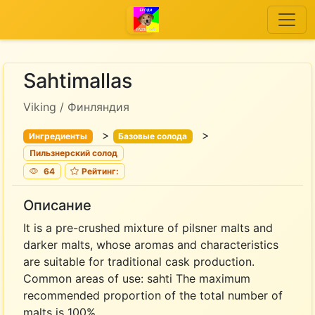
Sahtimallas
Viking / Финляндия
>
>
Ингредиенты
Базовые солода
Пильзнерский солод
64
Рейтинг:
Описание
It is a pre-crushed mixture of pilsner malts and
darker malts, whose aromas and characteristics
are suitable for traditional cask production.
Common areas of use: sahti The maximum
recommended proportion of the total number of
malts is 100%.