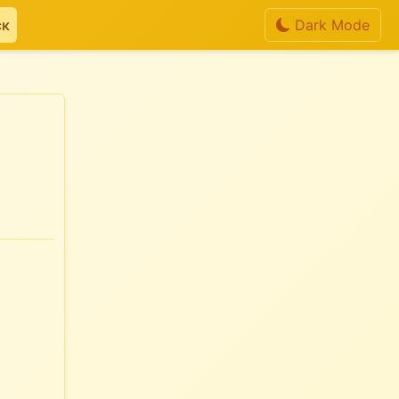
ск
Dark Mode