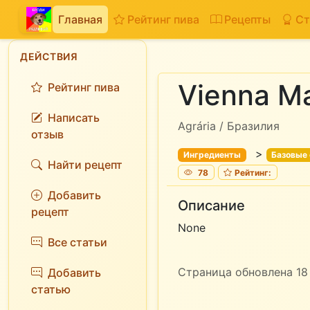
Главная
Рейтинг пива
Рецепты
Ст
ДЕЙСТВИЯ
Vienna Ma
Рейтинг пива
Написать
Agrária / Бразилия
отзыв
>
Ингредиенты
Базовые
Найти рецепт
78
Рейтинг:
Добавить
Описание
рецепт
None
Все статьи
Страница обновлена 18 
Добавить
статью