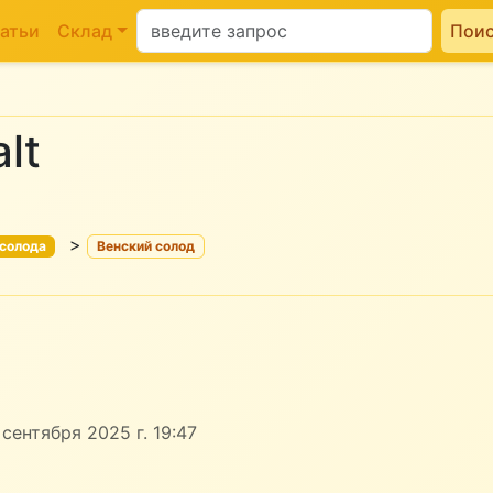
атьи
Склад
Пои
lt
>
 солода
Венский солод
сентября 2025 г. 19:47