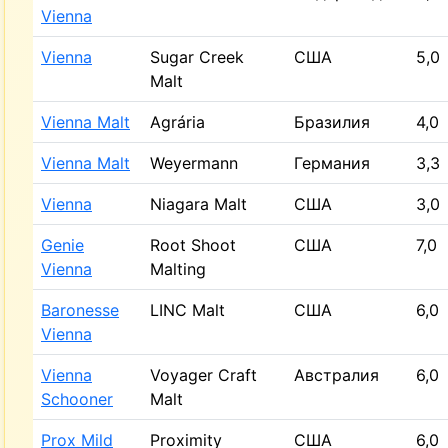
Vienna
Vienna
Sugar Creek
США
5,0
Malt
Vienna Malt
Agrária
Бразилия
4,0
Vienna Malt
Weyermann
Германия
3,3
Vienna
Niagara Malt
США
3,0
Genie
Root Shoot
США
7,0
Vienna
Malting
Baronesse
LINC Malt
США
6,0
Vienna
Vienna
Voyager Craft
Австралия
6,0
Schooner
Malt
Prox Mild
Proximity
США
6,0