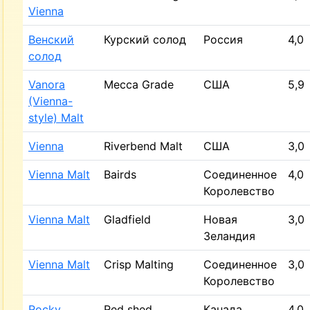
Vienna
Венский
Курский солод
Россия
4,0
солод
Vanora
Mecca Grade
США
5,9
(Vienna-
style) Malt
Vienna
Riverbend Malt
США
3,0
Vienna Malt
Bairds
Соединенное
4,0
Королевство
Vienna Malt
Gladfield
Новая
3,0
Зеландия
Vienna Malt
Crisp Malting
Соединенное
3,0
Королевство
Rocky
Red shed
Канада
4,0