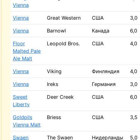
Vienna
Vienna
Great Western
США
3,0
Vienna
Barnowl
Канада
6,0
Floor
Leopold Bros.
США
4,0
Malted Pale
Ale Malt
Vienna
Viking
Финляндия
4,0
Vienna
Ireks
Германия
3,0
Sweet
Deer Creek
США
6,0
Liberty
Goldpils
Briess
США
3,5
Vienna Malt
Swaen
The Swaen
Нидерланды
5,0