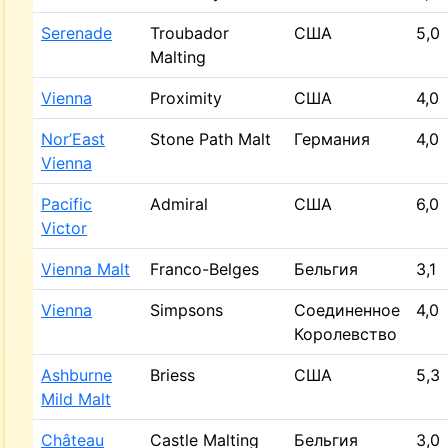
Serenade
Troubador
США
5,0
Malting
Vienna
Proximity
США
4,0
Nor’East
Stone Path Malt
Германия
4,0
Vienna
Pacific
Admiral
США
6,0
Victor
Vienna Malt
Franco-Belges
Бельгия
3,1
Vienna
Simpsons
Соединенное
4,0
Королевство
Ashburne
Briess
США
5,3
Mild Malt
Château
Castle Malting
Бельгия
3,0