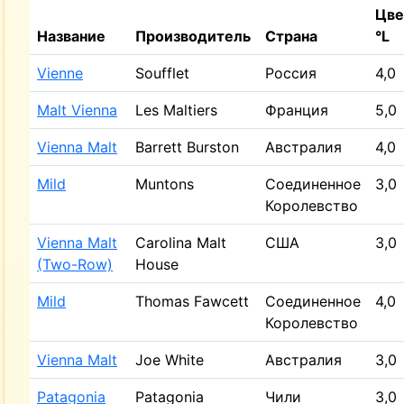
Цве
Название
Производитель
Страна
°L
Vienne
Soufflet
Россия
4,0
Malt Vienna
Les Maltiers
Франция
5,0
Vienna Malt
Barrett Burston
Австралия
4,0
Mild
Muntons
Соединенное
3,0
Королевство
Vienna Malt
Carolina Malt
США
3,0
(Two-Row)
House
Mild
Thomas Fawcett
Соединенное
4,0
Королевство
Vienna Malt
Joe White
Австралия
3,0
Patagonia
Patagonia
Чили
3,0