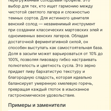
перегруженный солодовый профиль. Это
выбор для тех, кто ищет гармонию между
чистотой светлого лагера и сложностью
темных сортов. Для истинного ценителя
венский солод — незаменимый инструмент
при создании классических мартовских элей и
одноименных венских лагеров. Обладая
достаточной ферментативной силой, он
способен выступать как самостоятельная база.
Доля в засыпи может варьироваться от 10% до
100%, позволяя пивовару гибко настраивать
полнотелость и цветность сусла. Это зерно
придает пиву бархатистую текстуру и
благородную сладость, которая идеально
балансирует умеренную хмелевую горечь,
превращая каждый глоток в изысканное
гастрономическое удовольствие.
Примеры и заменители