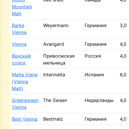
Mountain
Malt
Barke
Weyermann
Германия
3,0
Vienna
Vienna
Avangard
Германия
4,0
Венский
Приволжская
Россия
4,0
солод
мельница
Malta Viena
Intermalta
Испания
6,0
(Vienna
Malt)
Greenswaen
The Swaen
Нидерланды
4,0
Vienna
Best Vienna
Bestmalz
Германия
4,0