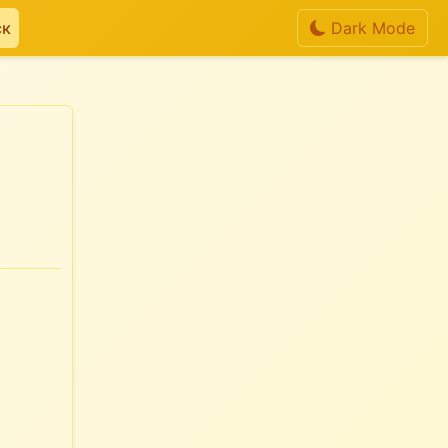
ск
Dark Mode