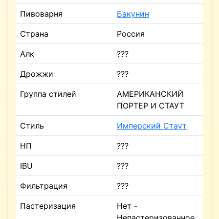
Пивоварня
Бакунин
Страна
Россия
Алк
???
Дрожжи
???
Группа стилей
АМЕРИКАНСКИЙ
ПОРТЕР И СТАУТ
Стиль
Имперский Стаут
НП
???
IBU
???
Фильтрация
???
Пастеризация
Нет -
Непастеризованное