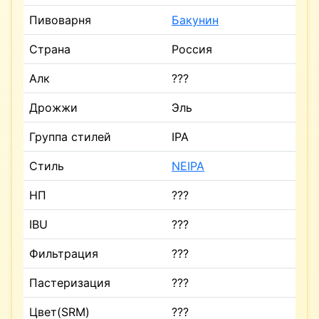
Пивоварня
Бакунин
Страна
Россия
Алк
???
Дрожжи
Эль
Группа стилей
IPA
Стиль
NEIPA
НП
???
IBU
???
Фильтрация
???
Пастеризация
???
Цвет(SRM)
???