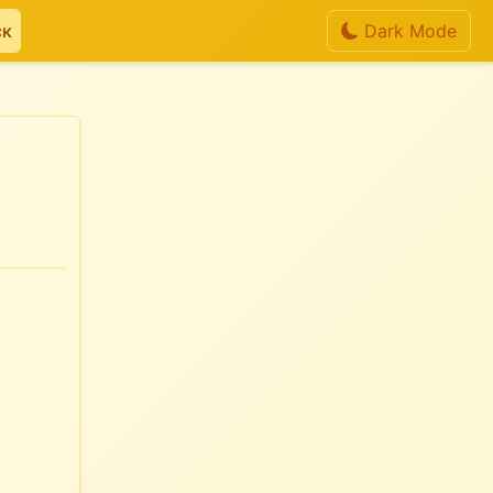
ск
Dark Mode