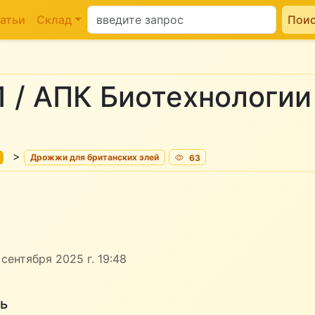
атьи
Склад
Пои
1 / АПК Биотехнологии
>
Дрожжи для британских элей
63
сентября 2025 г. 19:48
ь