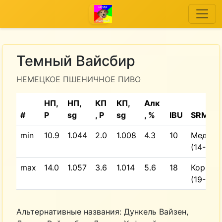
Темный Вайсбир
НЕМЕЦКОЕ ПШЕНИЧНОЕ ПИВО
НП,
НП,
КП
КП,
Алк
#
P
sg
, P
sg
, %
IBU
SRM
min
10.9
1.044
2.0
1.008
4.3
10
Медны
(14-17)
max
14.0
1.057
3.6
1.014
5.6
18
Коричн
(19-22)
Альтернативные названия: Дункель Вайзен,