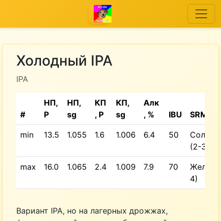
Холодный IPA
IPA
НП,
НП,
КП
КП,
Алк
#
P
sg
, P
sg
, %
IBU
SRM
min
13.5
1.055
1.6
1.006
6.4
50
Соломе
(2-3)
max
16.0
1.065
2.4
1.009
7.9
70
Желтый
4)
Вариант IPA, но на лагерных дрожжах,