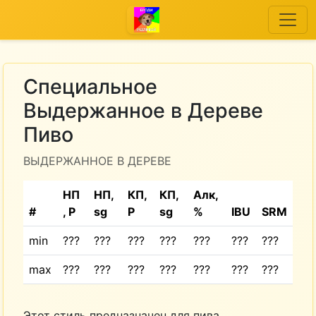
Специальное
Выдержанное в Дереве
Пиво
ВЫДЕРЖАННОЕ В ДЕРЕВЕ
НП
НП,
КП,
КП,
Алк,
#
, P
sg
P
sg
%
IBU
SRM
min
???
???
???
???
???
???
???
max
???
???
???
???
???
???
???
Этот стиль предназначен для пива,