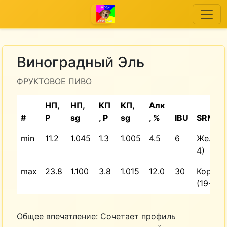
Виноградный Эль
ФРУКТОВОЕ ПИВО
НП,
НП,
КП
КП,
Алк
#
P
sg
, P
sg
, %
IBU
SRM
min
11.2
1.045
1.3
1.005
4.5
6
Желтый
4)
max
23.8
1.100
3.8
1.015
12.0
30
Коричн
(19-22)
Общее впечатление: Сочетает профиль