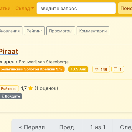
атьи
Склад
Пои
бновления
Рейтинг
Просмотры
Комментарии
Piraat
сварено
Brouwerij Van Steenberge
Бельгийский Золотой Крепкий Эль
10.5 Алк
146
1
4,7
(1 оценок)
Рейтинг:
Войдите
« Первая
Пред.
1 из 1
Сле