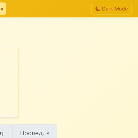
ск
Dark Mode
д.
Послед. »