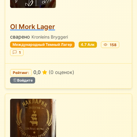
Ol Mork Lager
сварено
Kronleins Bryggeri
Международный Темный Лагер
4.7 Алк
158
1
0,0
(0 оценок)
Рейтинг:
Войдите