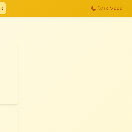
ск
Dark Mode