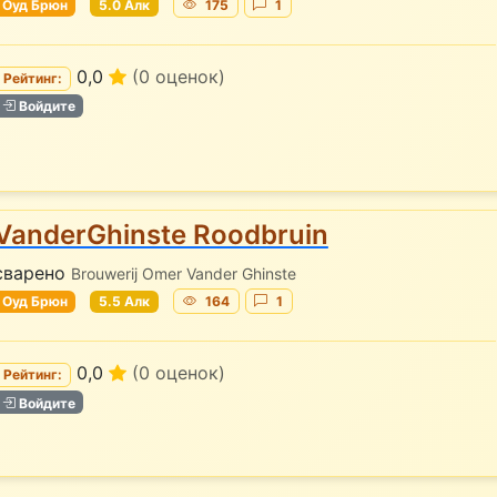
Оуд Брюн
5.0 Алк
175
1
0,0
(0 оценок)
Рейтинг:
Войдите
VanderGhinste Roodbruin
сварено
Brouwerij Omer Vander Ghinste
Оуд Брюн
5.5 Алк
164
1
0,0
(0 оценок)
Рейтинг:
Войдите