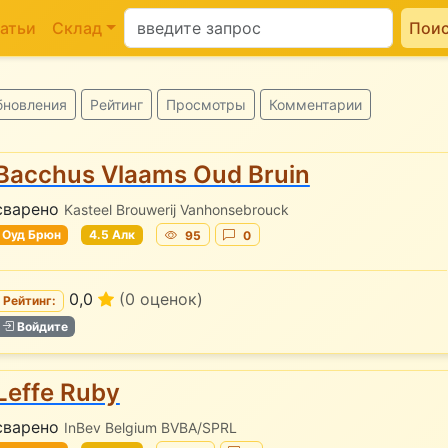
атьи
Склад
Пои
бновления
Рейтинг
Просмотры
Комментарии
Bacchus Vlaams Oud Bruin
сварено
Kasteel Brouwerij Vanhonsebrouck
Оуд Брюн
4.5 Алк
95
0
0,0
(0 оценок)
Рейтинг:
Войдите
Leffe Ruby
сварено
InBev Belgium BVBA/SPRL