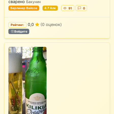
сварено
Бакунин
Берлинер Вайссе
4.7 Алк
91
0
0,0
(0 оценок)
Рейтинг:
Войдите