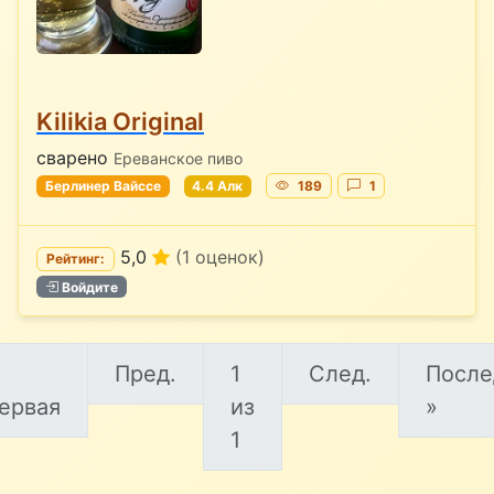
Kilikia Original
сварено
Ереванское пиво
Берлинер Вайссе
4.4 Алк
189
1
5,0
(1 оценок)
Рейтинг:
Войдите
Пред.
1
След.
После
ервая
из
»
1