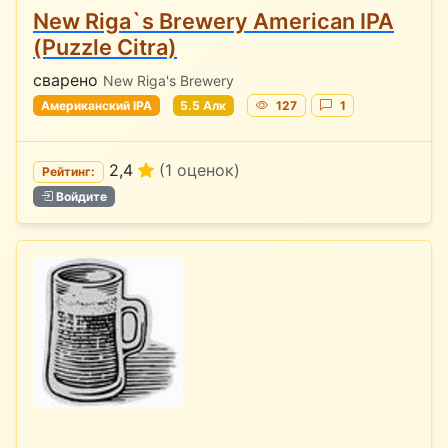
New Riga`s Brewery American IPA
(Puzzle Citra)
сварено
New Riga's Brewery
Американский IPA
5.5 Алк
127
1
2,4
(1 оценок)
Рейтинг:
Войдите