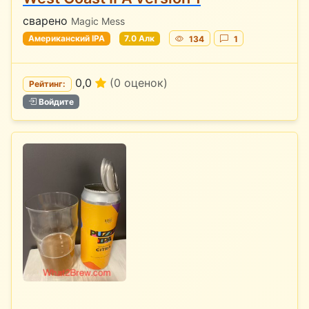
сварено
Magic Mess
Американский IPA
7.0 Алк
134
1
0,0
(0 оценок)
Рейтинг:
Войдите