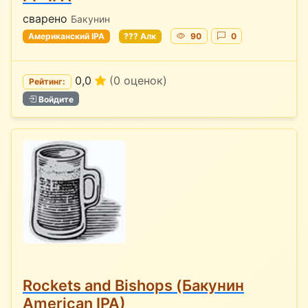
сварено
Бакунин
Американский IPA
??? Алк
90
0
0,0
(0 оценок)
Рейтинг:
Войдите
Rockets and Bishops (Бакунин
American IPA)