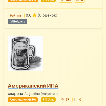
0,0
(0 оценок)
Рейтинг:
Войдите
Американский ИПА
сварено
Augustine (Августин)
Американский IPA
??? Алк
97
0