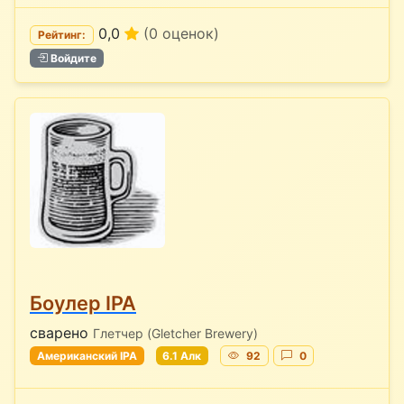
0,0
(0 оценок)
Рейтинг:
Войдите
Боулер IPA
сварено
Глетчер (Gletcher Brewery)
Американский IPA
6.1 Алк
92
0