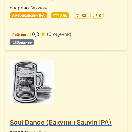
сварено
Бакунин
Американский IPA
??? Алк
83
0
0,0
(0 оценок)
Рейтинг:
Войдите
Soul Dance (Бакунин Sauvin IPA)
сварено