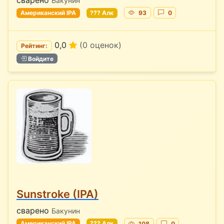
Бакунин
Американский IPA
??? Алк
93
0
0,0
(0 оценок)
Рейтинг:
Войдите
Sunstroke (IPA)
сварено
Бакунин
Американский IPA
??? Алк
108
0