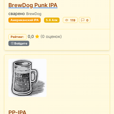
BrewDog Punk IPA
сварено
BrewDog
Американский IPA
5.6 Алк
119
0
0,0
(0 оценок)
Рейтинг:
Войдите
PP-IPA