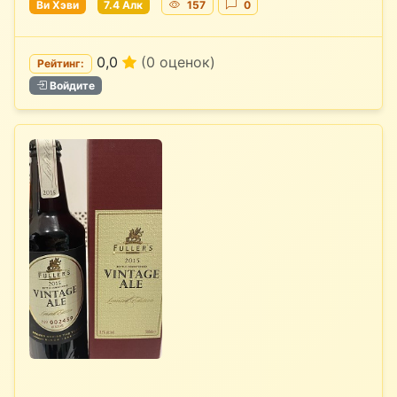
Ви Хэви
7.4 Алк
157
0
0,0
(0 оценок)
Рейтинг:
Войдите