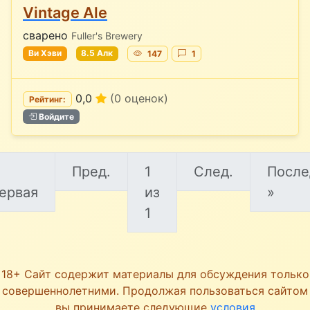
Vintage Ale
сварено
Fuller's Brewery
Ви Хэви
8.5 Алк
147
1
0,0
(0 оценок)
Рейтинг:
Войдите
Пред.
1
След.
После
ервая
из
»
1
18+ Сайт содержит материалы для обсуждения только
совершеннолетними. Продолжая пользоваться сайтом
вы принимаете следующие
условия