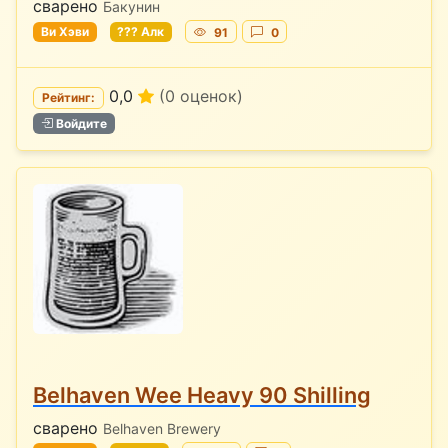
сварено
Бакунин
Ви Хэви
??? Алк
91
0
0,0
(0 оценок)
Рейтинг:
Войдите
Belhaven Wee Heavy 90 Shilling
сварено
Belhaven Brewery