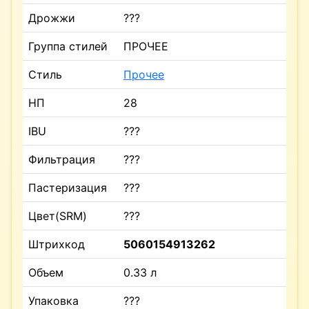
Дрожжи
???
Группа стилей
ПРОЧЕЕ
Стиль
Прочее
НП
28
IBU
???
Фильтрация
???
Пастеризация
???
Цвет(SRM)
???
Штрихкод
5060154913262
Объем
0.33 л
Упаковка
???