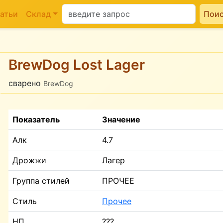
атьи
Склад
Пои
BrewDog Lost Lager
сварено
BrewDog
Показатель
Значение
Алк
4.7
Дрожжи
Лагер
Группа стилей
ПРОЧЕЕ
Стиль
Прочее
НП
???