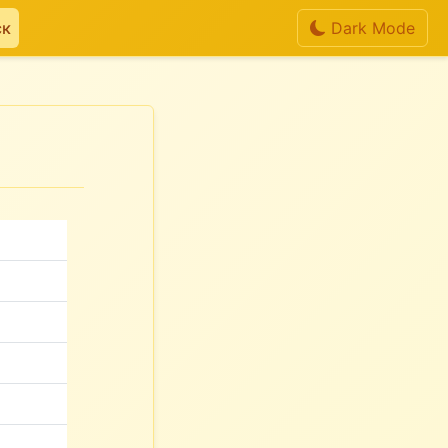
ск
Dark Mode