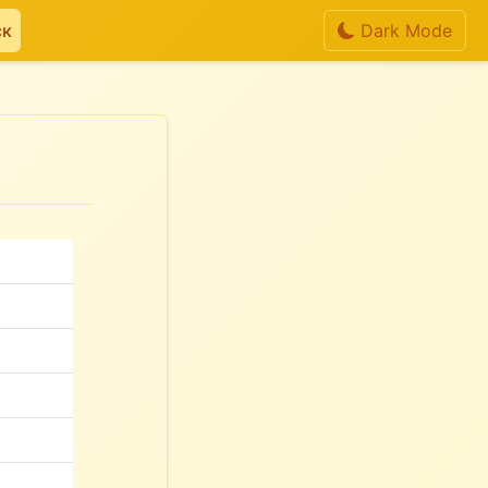
ск
Dark Mode