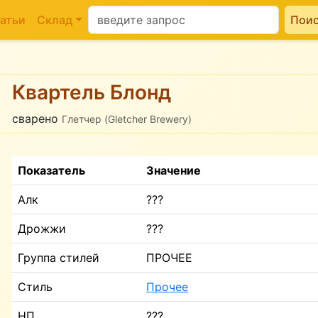
атьи
Склад
Пои
Квартель Блонд
сварено
Глетчер (Gletcher Brewery)
Показатель
Значение
Алк
???
Дрожжи
???
Группа стилей
ПРОЧЕЕ
Стиль
Прочее
НП
???