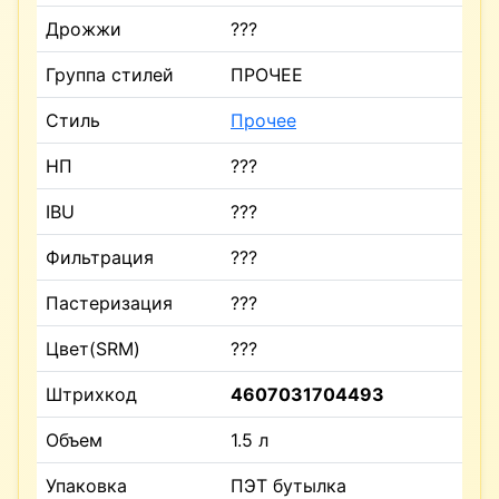
Дрожжи
???
Группа стилей
ПРОЧЕЕ
Стиль
Прочее
НП
???
IBU
???
Фильтрация
???
Пастеризация
???
Цвет(SRM)
???
Штрихкод
4607031704493
Объем
1.5 л
Упаковка
ПЭТ бутылка