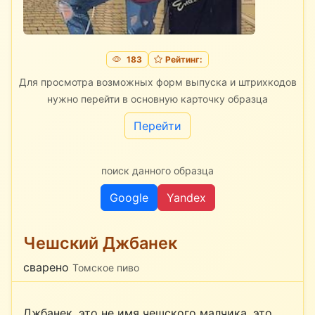
183
Рейтинг:
Для просмотра возможных форм выпуска и штрихкодов
нужно перейти в основную карточку образца
Перейти
поиск данного образца
Google
Yandex
Чешский Джбанек
сварено
Томское пиво
Джбанек, это не имя чешского малчика, это