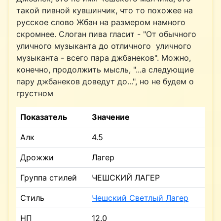
такой пивной кувшинчик, что то похожее на
русское слово Жбан на размером намного
скромнее. Слоган пива гласит - "От обычного
уличного музыканта до отличного уличного
музыканта - всего пара джбанеков". Можно,
конечно, продолжить мысль, "...а следующие
пару джбанеков доведут до...", но не будем о
грустном
Показатель
Значение
Алк
4.5
Дрожжи
Лагер
Группа стилей
ЧЕШСКИЙ ЛАГЕР
Стиль
Чешский Светлый Лагер
НП
12.0