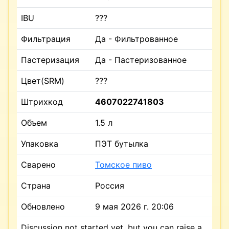
IBU
???
Фильтрация
Да - Фильтрованное
Пастеризация
Да - Пастеризованное
Цвет(SRM)
???
Штрихкод
4607022741803
Объем
1.5 л
Упаковка
ПЭТ бутылка
Сварено
Томское пиво
Страна
Россия
Обновлено
9 мая 2026 г. 20:06
Discussion not started yet, but you can raise a