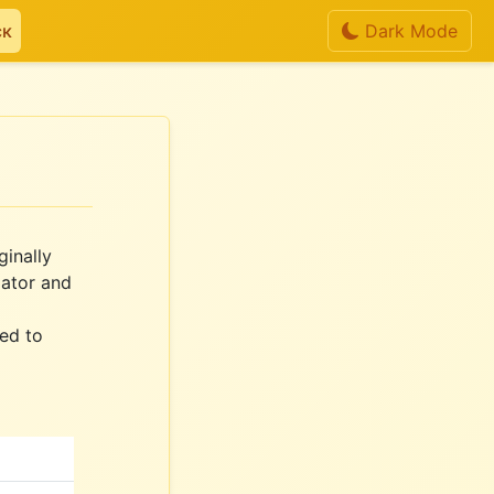
ск
Dark Mode
inally
ator and
ed to