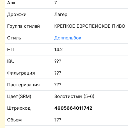
Алк
7
Дрожжи
Лагер
Группа стилей
КРЕПКОЕ ЕВРОПЕЙСКОЕ ПИВО
Стиль
Доппельбок
НП
14.2
IBU
???
Фильтрация
???
Пастеризация
???
Цвет(SRM)
Золотистый (5-6)
Штрихкод
4605664011742
Объем
???