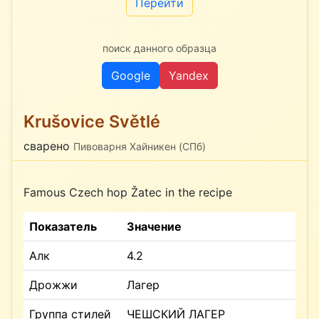
Перейти
поиск данного образца
Google
Yandex
Krušovice Světlé
сварено
Пивоварня Хайникен (СПб)
Famous Czech hop Žatec in the recipe
Показатель
Значение
Алк
4.2
Дрожжи
Лагер
Группа стилей
ЧЕШСКИЙ ЛАГЕР