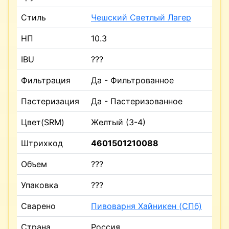
Стиль
Чешский Светлый Лагер
НП
10.3
IBU
???
Фильтрация
Да - Фильтрованное
Пастеризация
Да - Пастеризованное
Цвет(SRM)
Желтый (3-4)
Штрихкод
4601501210088
Объем
???
Упаковка
???
Сварено
Пивоварня Хайникен (СПб)
Страна
Россия