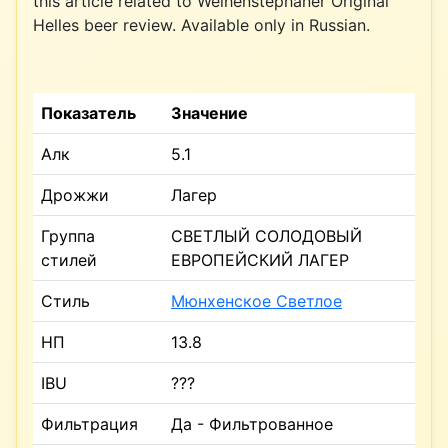
this article related to Weihenstephaner Original
Helles beer review. Available only in Russian.
Показатель
Значение
Алк
5.1
Дрожжи
Лагер
Группа
СВЕТЛЫЙ СОЛОДОВЫЙ
стилей
ЕВРОПЕЙСКИЙ ЛАГЕР
Стиль
Мюнхенское Светлое
НП
13.8
IBU
???
Фильтрация
Да - Фильтрованное