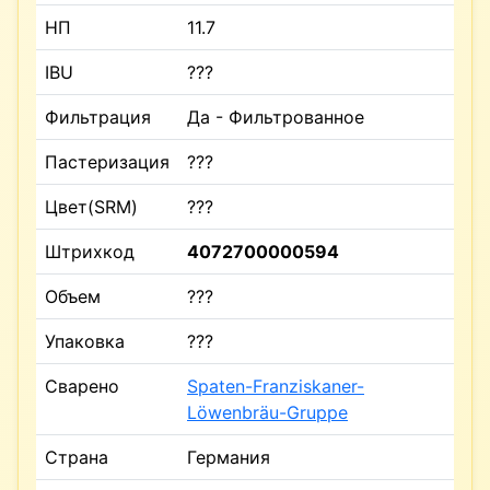
НП
11.7
IBU
???
Фильтрация
Да - Фильтрованное
Пастеризация
???
Цвет(SRM)
???
Штрихкод
4072700000594
Объем
???
Упаковка
???
Сварено
Spaten-Franziskaner-
Löwenbräu-Gruppe
Страна
Германия