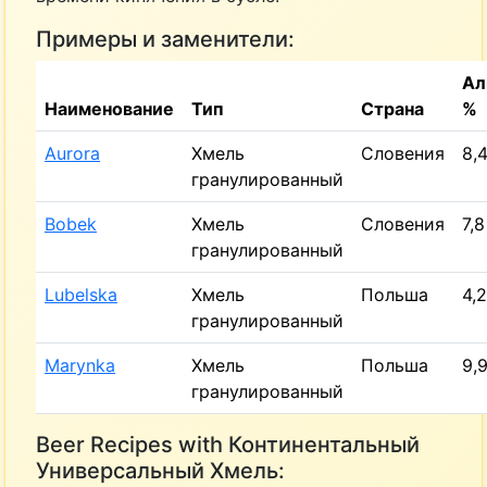
Примеры и заменители:
Ал
Наименование
Тип
Страна
%
Aurora
Хмель
Словения
8,
гранулированный
Bobek
Хмель
Словения
7,8
гранулированный
Lubelska
Хмель
Польша
4,2
гранулированный
Marynka
Хмель
Польша
9,
гранулированный
Beer Recipes with Континентальный
Универсальный Хмель: