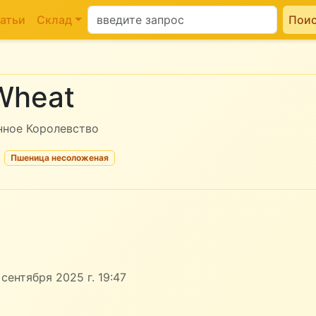
атьи
Склад
Пои
 Wheat
енное Королевство
>
Пшеница несоложеная
сентября 2025 г. 19:47