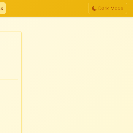
ск
Dark Mode