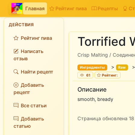
Главная
Рейтинг пива
Рецепты
Ст
ДЕЙСТВИЯ
Torrified
Рейтинг пива
Написать
Crisp Malting / Соедин
отзыв
>
Ингредиенты
Raw
Найти рецепт
61
Рейтинг:
Добавить
Описание
рецепт
smooth, bready
Все статьи
Страница обновлена 18 
Добавить
статью