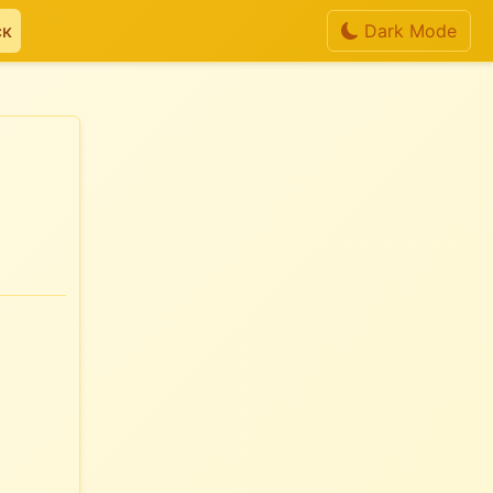
ск
Dark Mode