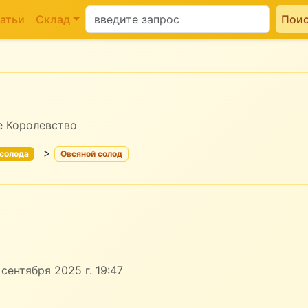
атьи
Склад
Пои
е Королевство
>
 солода
Овсяной солод
сентября 2025 г. 19:47