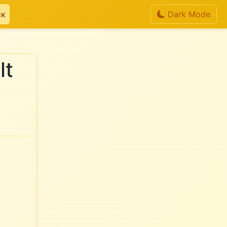
ск
Dark Mode
lt