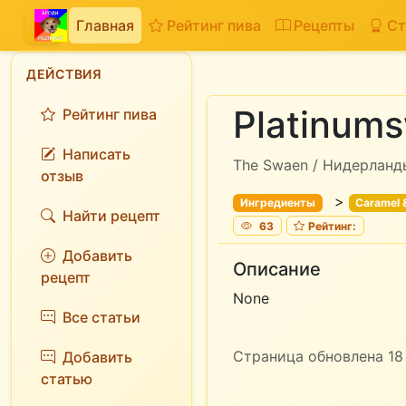
Главная
Рейтинг пива
Рецепты
Ст
ДЕЙСТВИЯ
Platinums
Рейтинг пива
Написать
The Swaen / Нидерланд
отзыв
>
Ингредиенты
Caramel &
Найти рецепт
63
Рейтинг:
Добавить
Описание
рецепт
None
Все статьи
Страница обновлена 18 
Добавить
статью