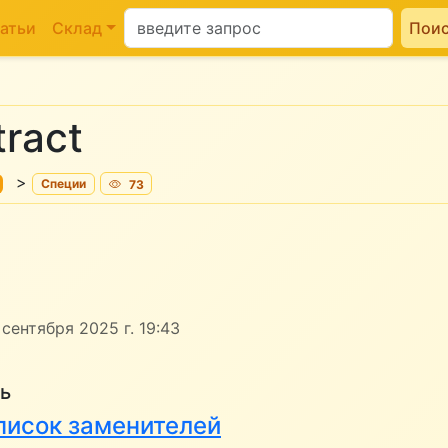
атьи
Склад
Пои
tract
>
Специи
73
сентября 2025 г. 19:43
ь
 список заменителей