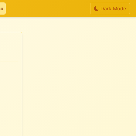
ск
Dark Mode