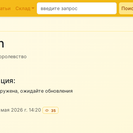
атьи
Склад
Пои
n
оролевство
ция:
ружена, ожидайте обновления
мая 2026 г. 14:20
35