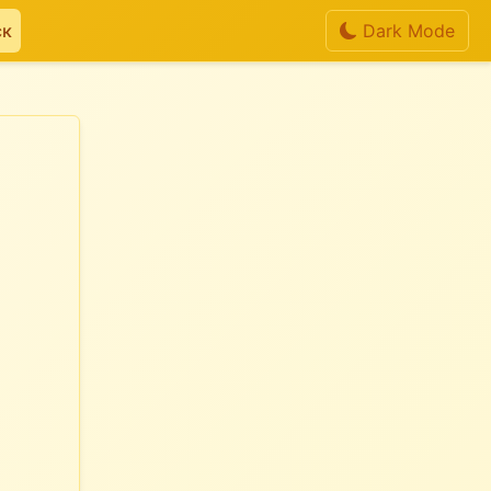
ск
Dark Mode