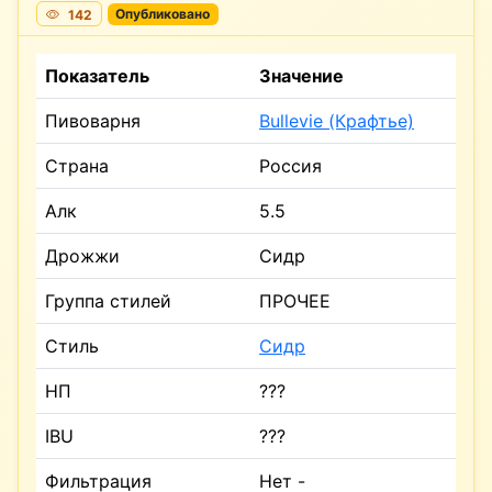
142
Опубликовано
Показатель
Значение
Пивоварня
Bullevie (Крафтье)
Страна
Россия
Алк
5.5
Дрожжи
Сидр
Группа стилей
ПРОЧЕЕ
Стиль
Сидр
НП
???
IBU
???
Фильтрация
Нет -