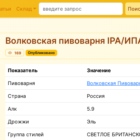
атьи
Склад
Пои
Волковская пивоварня IPA/ИП
169
Опубликовано
Показатель
Значение
Пивоварня
Волковская Пивовар
Страна
Россия
Алк
5.9
Дрожжи
Эль
Группа стилей
СВЕТЛОЕ БРИТАНСК