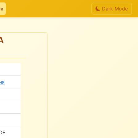
ск
Dark Mode
А
ня
ОЕ