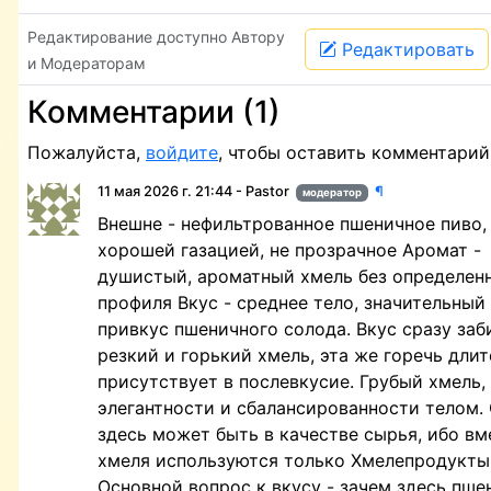
Редактирование доступно Автору
Редактировать
и Модераторам
Комментарии (1)
Пожалуйста,
войдите
, чтобы оставить комментарий
11 мая 2026 г. 21:44 - Pastor
¶
модератор
Внешне - нефильтрованное пшеничное пиво,
хорошей газацией, не прозрачное Аромат -
душистый, ароматный хмель без определен
профиля Вкус - среднее тело, значительный
привкус пшеничного солода. Вкус сразу заб
резкий и горький хмель, эта же горечь дли
присутствует в послевкусие. Грубый хмель,
элегантности и сбалансированности телом.
здесь может быть в качестве сырья, ибо вм
хмеля используются только Хмелепродукты
Основной вопрос к вкусу - зачем здесь пше