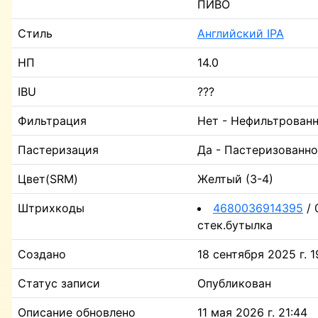
ПИВО
Стиль
Английский IPA
НП
14.0
IBU
???
Фильтрация
Нет - Нефильтрован
Пастеризация
Да - Пастеризованн
Цвет(SRM)
Желтый (3-4)
Штрихкоды
4680036914395
/ 
стек.бутылка
Создано
18 сентября 2025 г. 1
Статус записи
Опубликован
Описание обновлено
11 мая 2026 г. 21:44