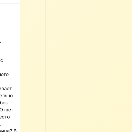
.
 с
ного
ивает
тельно
 без
 Ответ
есто
.
ница? В