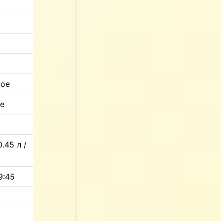
ное
ое
0.45 л /
9:45