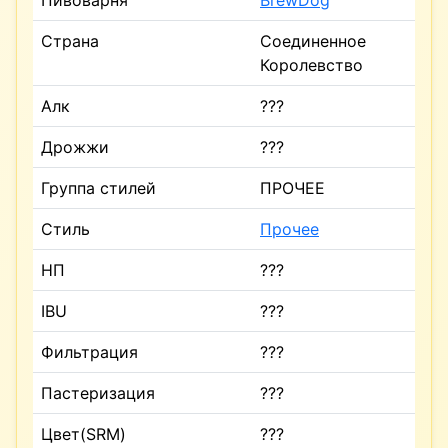
Пивоварня
BrewDog
Страна
Соединенное
Королевство
Алк
???
Дрожжи
???
Группа стилей
ПРОЧЕЕ
Стиль
Прочее
НП
???
IBU
???
Фильтрация
???
Пастеризация
???
Цвет(SRM)
???