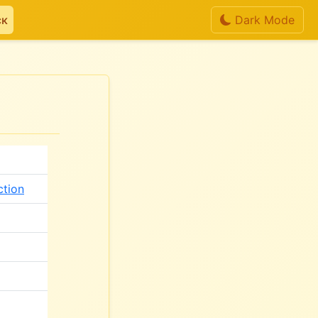
ск
Dark Mode
tion