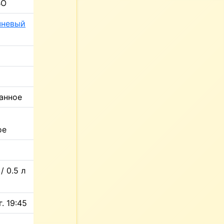
ВО
чневый
анное
ое
/ 0.5 л
. 19:45