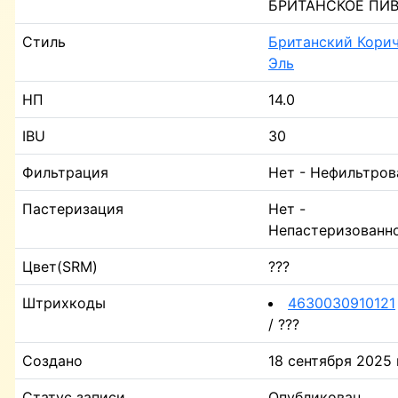
БРИТАНСКОЕ ПИ
Стиль
Британский Кори
Эль
НП
14.0
IBU
30
Фильтрация
Нет - Нефильтров
Пастеризация
Нет -
Непастеризованн
Цвет(SRM)
???
Штрихкоды
4630030910121
/ ???
Создано
18 сентября 2025 г
Статус записи
Опубликован