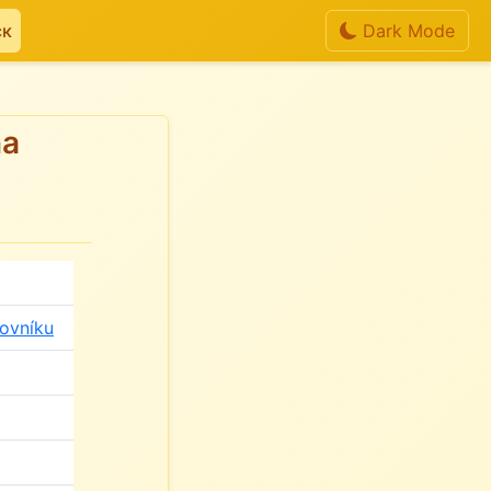
ск
Dark Mode
na
kovníku