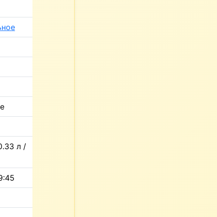
ьное
ое
0.33 л /
9:45