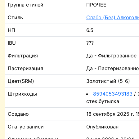
Группа стилей
ПРОЧЕЕ
Стиль
Слабо (Без) Алкогол
НП
6.5
IBU
???
Фильтрация
Да - Фильтрованное
Пастеризация
Да - Пастеризованн
Цвет(SRM)
Золотистый (5-6)
Штрихкоды
8594053493183
/ 
стек.бутылка
Создано
18 сентября 2025 г. 1
Статус записи
Опубликован