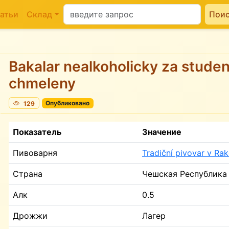
атьи
Склад
Пои
Bakalar nealkoholicky za stude
chmeleny
129
Опубликовано
Показатель
Значение
Пивоварня
Tradiční pivovar v Ra
Страна
Чешская Республика
Алк
0.5
Дрожжи
Лагер