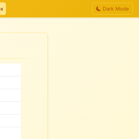
ск
Dark Mode