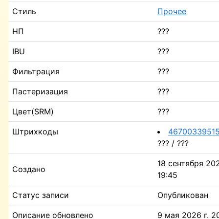
Стиль
Прочее
НП
???
IBU
???
Фильтрация
???
Пастеризация
???
Цвет(SRM)
???
Штрихкоды
4670033951
??? / ???
18 сентября 202
Создано
19:45
Статус записи
Опубликован
Описание обновлено
9 мая 2026 г. 2