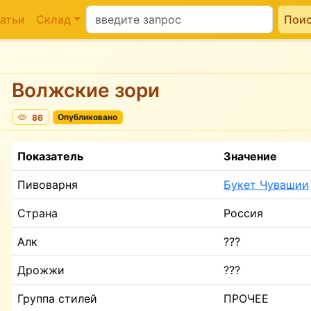
атьи
Склад
Пои
Волжские зори
86
Опубликовано
Показатель
Значение
Пивоварня
Букет Чувашии
Страна
Россия
Алк
???
Дрожжи
???
Группа стилей
ПРОЧЕЕ