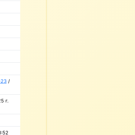
523
/
5 г.
0:52