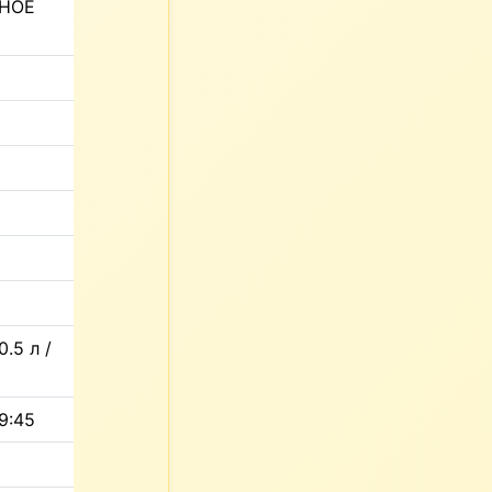
НОЕ
0.5 л /
9:45