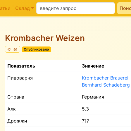
атьи
Склад
Пои
Krombacher Weizen
91
Опубликовано
Показатель
Значение
Пивоварня
Krombacher Brauerei
Bernhard Schadeberg
Страна
Германия
Алк
5.3
Дрожжи
???