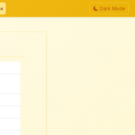
ск
Dark Mode